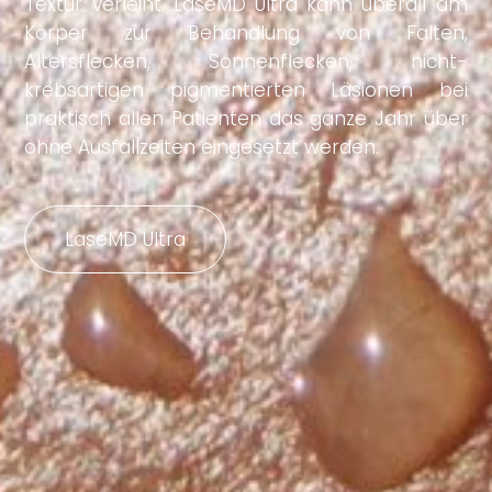
Textur verleiht. LaseMD Ultra kann überall am
Körper zur Behandlung von Falten,
Altersflecken, Sonnenflecken, nicht-
krebsartigen pigmentierten Läsionen bei
praktisch allen Patienten das ganze Jahr über
ohne Ausfallzeiten eingesetzt werden.
LaseMD Ultra