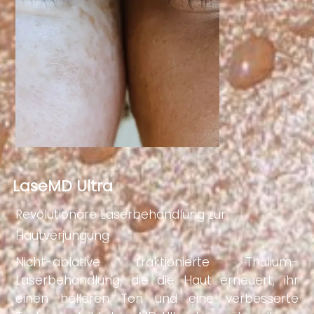
LaseMD Ultra
Revolutionäre Laserbehandlung zur
Hautverjüngung
Nicht-ablative fraktionierte Thulium-
Laserbehandlung, die die Haut erneuert, ihr
einen helleren Ton und eine verbesserte