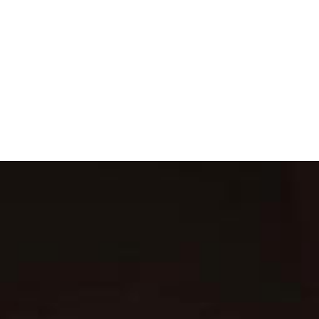
Ästhetische Medizin
Hautstraffung und -Verfeinerung
Hautverjüngung und Spot-Behandlung
Gesichtsreinigung und Glow
Fettreduktion